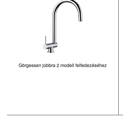
Görgessen jobbra 2 modell felfedezéséhez
m