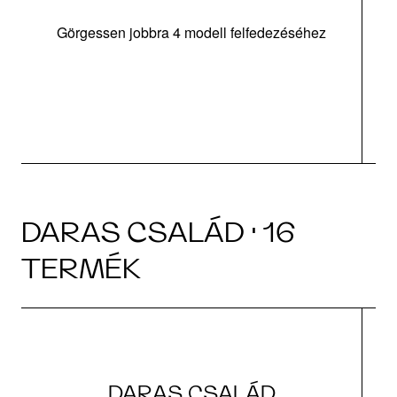
Görgessen jobbra 4 modell felfedezéséhez
m
DARAS CSALÁD · 16
TERMÉK
DARAS CSALÁD