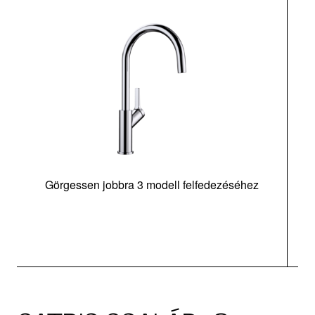
Görgessen jobbra 3 modell felfedezéséhez
m