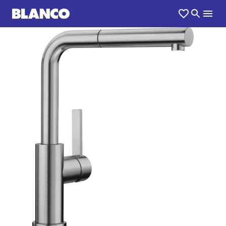
1
0
/