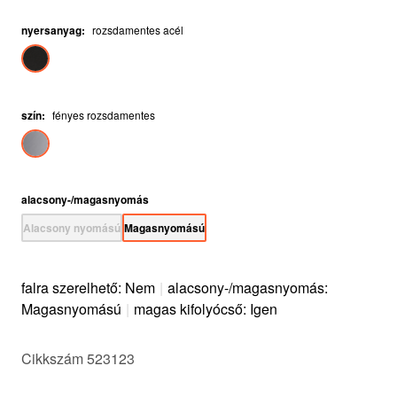
nyersanyag
:
rozsdamentes acél
szín
:
fényes rozsdamentes
alacsony-/magasnyomás
Alacsony nyomású
Magasnyomású
falra szerelhető: Nem
|
alacsony-/magasnyomás:
Magasnyomású
|
magas kifolyócső: Igen
Cikkszám 523123