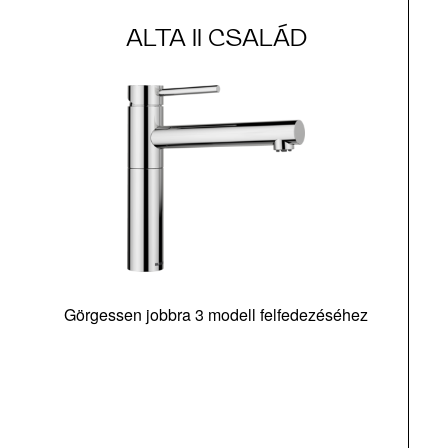
ALTA II CSALÁD
Görgessen jobbra 3 modell felfedezéséhez
a
m