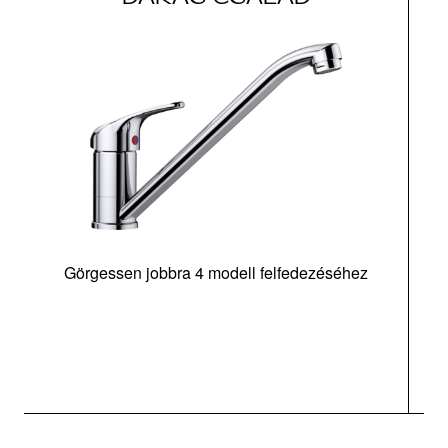
Görgessen jobbra 4 modell felfedezéséhez
a
m