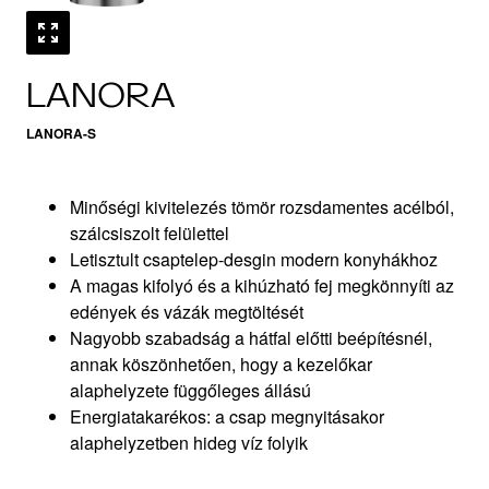
LANORA
LANORA-S
Minőségi kivitelezés tömör rozsdamentes acélból,
szálcsiszolt felülettel
Letisztult csaptelep-desgin modern konyhákhoz
A magas kifolyó és a kihúzható fej megkönnyíti az
edények és vázák megtöltését
Nagyobb szabadság a hátfal előtti beépítésnél,
annak köszönhetően, hogy a kezelőkar
alaphelyzete függőleges állású
Energiatakarékos: a csap megnyitásakor
alaphelyzetben hideg víz folyik