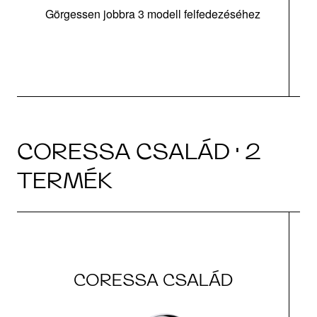
Görgessen jobbra 3 modell felfedezéséhez
m
CORESSA CSALÁD · 2
TERMÉK
CORESSA CSALÁD