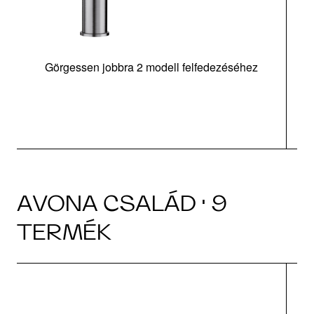
Görgessen jobbra 2 modell felfedezéséhez
m
AVONA CSALÁD · 9
TERMÉK