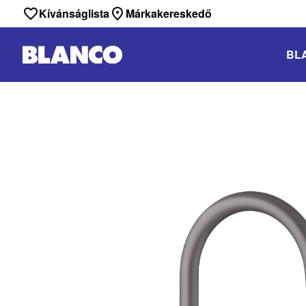
Kívánságlista
Márkakereskedő
BL