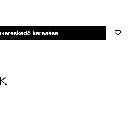
kereskedő keresése
K