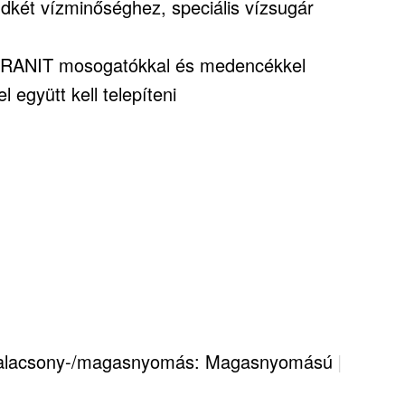
indkét vízminőséghez, speciális vízsugár
GRANIT mosogatókkal és medencékkel
 együtt kell telepíteni
alacsony-/magasnyomás: Magasnyomású
|