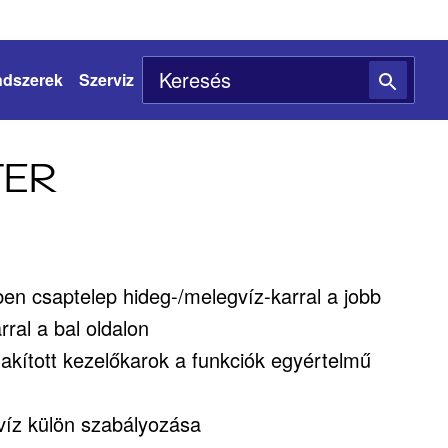
ndszerek
Szerviz
TER
en csaptelep hideg-/melegvíz-karral a jobb
rral a bal oldalon
akított kezelőkarok a funkciók egyértelmű
 víz külön szabályozása