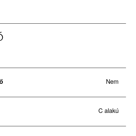
Ó
tő
Nem
C alakú