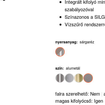
Integrált kifolyó m
szabályozóval
Színazonos a SIL
Vízszűrő rendszerrel
nyersanyag
:
sárgaréz
szín
:
alumetál
falra szerelhető: Nem
|
magas kifolyócső: Igen