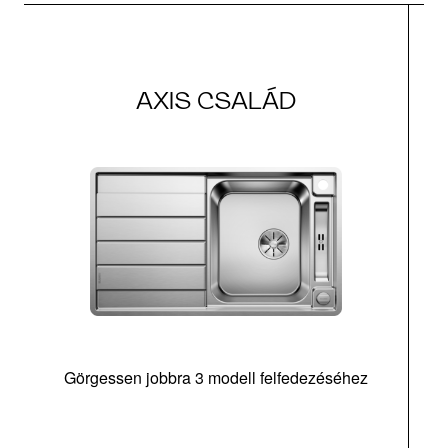
AXIS CSALÁD
Görgessen jobbra 3 modell felfedezéséhez
m
tá
|