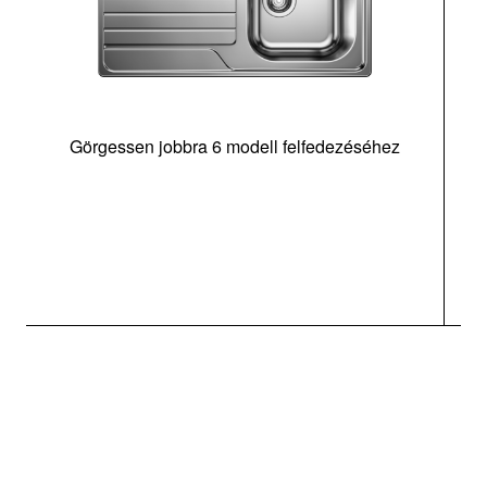
Görgessen jobbra 6 modell felfedezéséhez
m