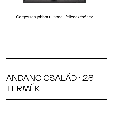
Görgessen jobbra 6 modell felfedezéséhez
m
tá
|
ANDANO CSALÁD · 28
TERMÉK