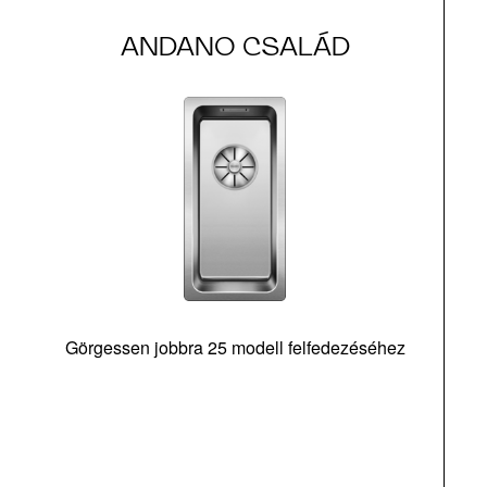
ANDANO CSALÁD
Görgessen jobbra 25 modell felfedezéséhez
m
v
M