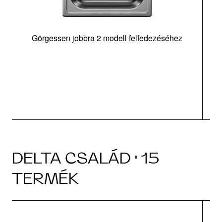
Görgessen jobbra 2 modell felfedezéséhez
m
DELTA CSALÁD · 15
TERMÉK