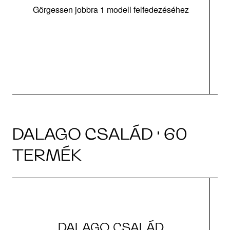
Görgessen jobbra 1 modell felfedezéséhez
m
tá
|
DALAGO CSALÁD · 60
TERMÉK
DALAGO CSALÁD