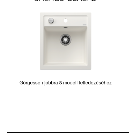
Görgessen jobbra 8 modell felfedezéséhez
m
t