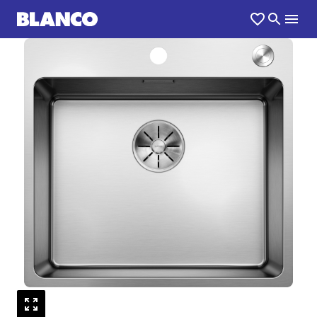
1
0
/