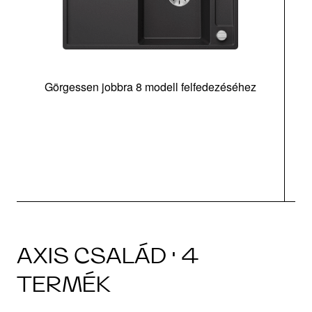
Görgessen jobbra 8 modell felfedezéséhez
l
AXIS CSALÁD · 4
TERMÉK