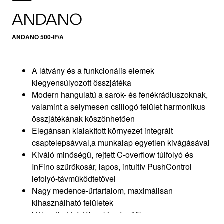
ANDANO
ANDANO 500-IF/A
A látvány és a funkcionális elemek
kiegyensúlyozott összjátéka
Modern hangulatú a sarok- és fenékrádiuszoknak,
valamint a selymesen csillogó felület harmonikus
összjátékának köszönhetően
Elegánsan kialakított környezet integrált
csaptelepsávval,a munkalap egyetlen kivágásával
Kiváló minőségű, rejtett C-overflow túlfolyó és
InFino szűrőkosár, lapos, intuitív PushControl
lefolyó-távműködtetővel
Nagy medence-űrtartalom, maximálisan
kihasználható felületek
Választható értékes kiegészítők