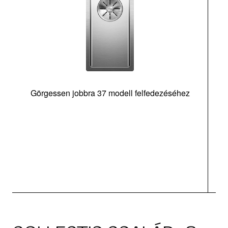
Görgessen jobbra 37 modell felfedezéséhez
m