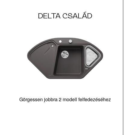
DELTA CSALÁD
Görgessen jobbra 2 modell felfedezéséhez
m
tá
|