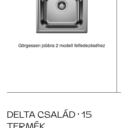
Görgessen jobbra 2 modell felfedezéséhez
m
DELTA CSALÁD · 15
TERMÉK