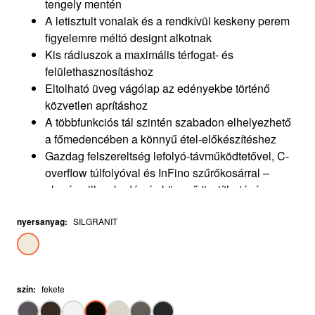
tengely mentén
A letisztult vonalak és a rendkívül keskeny perem
figyelemre méltó designt alkotnak
Kis rádiuszok a maximális térfogat- és
felülethasznosításhoz
Eltolható üveg vágólap az edényekbe történő
közvetlen aprításhoz
A többfunkciós tál szintén szabadon elhelyezhető
a főmedencében a könnyű étel-előkészítéshez
Gazdag felszereltség lefolyó-távműködtetővel, C-
overflow túlfolyóval és InFino szűrőkosárral –
elegáns illeszkedés és könnyű tisztíthatóság
nyersanyag
:
SILGRANIT
szín
:
fekete