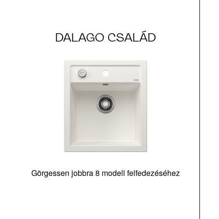
DALAGO CSALÁD
Görgessen jobbra 8 modell felfedezéséhez
m
t