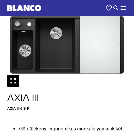
1
0
/
AXIA III
AXIA III 6 S-F
Gördülékeny, ergonomikus munkafolyamatok két