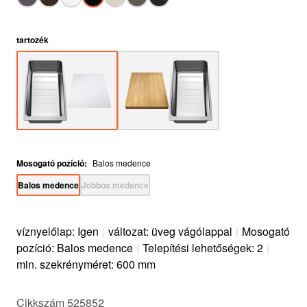
tartozék
Mosogató pozíció
:
Balos medence
Balos medence
Jobbos medence
víznyelőlap: Igen
|
változat: üveg vágólappal
|
Mosogató
pozíció: Balos medence
|
Telepítési lehetőségek: 2
|
min. szekrényméret: 600 mm
Cikkszám 525852