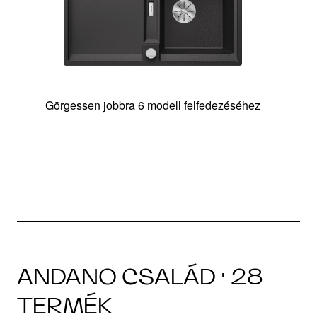
Görgessen jobbra 6 modell felfedezéséhez
m
tá
|
ANDANO CSALÁD · 28
TERMÉK