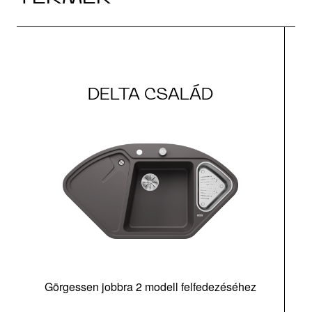
DELTA CSALÁD
Görgessen jobbra 2 modell felfedezéséhez
m
tá