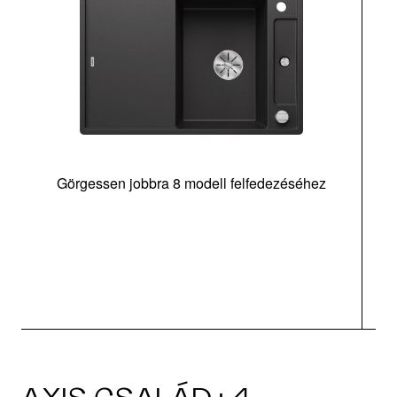
Görgessen jobbra 8 modell felfedezéséhez
l