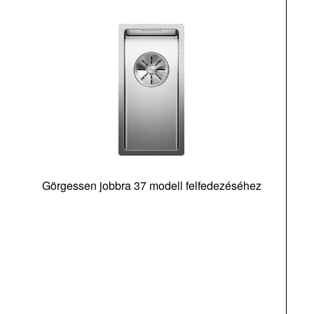
Görgessen jobbra 37 modell felfedezéséhez
m