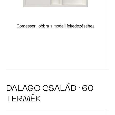
Görgessen jobbra 1 modell felfedezéséhez
m
tá
|
DALAGO CSALÁD · 60
TERMÉK