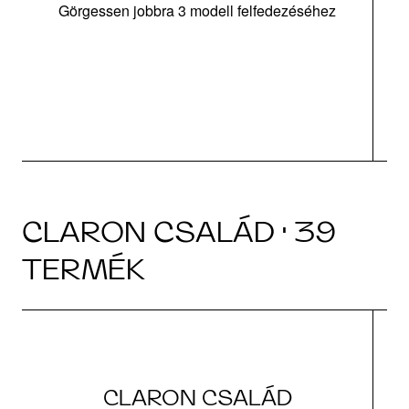
Görgessen jobbra 3 modell felfedezéséhez
m
tá
|
CLARON CSALÁD · 39
TERMÉK
CLARON CSALÁD