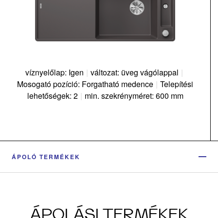
víznyelőlap: Igen
|
változat: üveg vágólappal
|
Mosogató pozíció: Forgatható medence
|
Telepítési
lehetőségek: 2
|
min. szekrényméret: 600 mm
ÁPOLÓ TERMÉKEK
ÁPOLÁSI TERMÉKEK