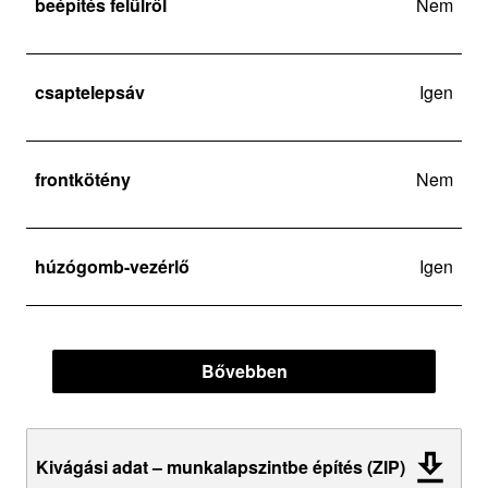
beépítés felülről
Nem
csaptelepsáv
Igen
frontkötény
Nem
húzógomb-vezérlő
Igen
Bővebben
Kivágási adat – munkalapszintbe építés (ZIP)