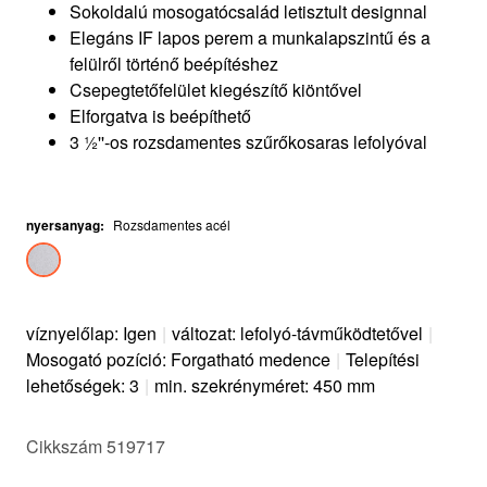
Sokoldalú mosogatócsalád letisztult designnal
Elegáns IF lapos perem a munkalapszintű és a
felülről történő beépítéshez
Csepegtetőfelület kiegészítő kiöntővel
Elforgatva is beépíthető
3 ½''-os rozsdamentes szűrőkosaras lefolyóval
nyersanyag
:
Rozsdamentes acél
víznyelőlap: Igen
|
változat: lefolyó-távműködtetővel
|
Mosogató pozíció: Forgatható medence
|
Telepítési
lehetőségek: 3
|
min. szekrényméret: 450 mm
Cikkszám 519717