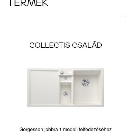
TERMÉK
COLLECTIS CSALÁD
Görgessen jobbra 1 modell felfedezéséhez
m