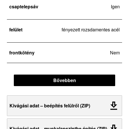
csaptelepsáv
Igen
felület
fényezett rozsdamentes acél
frontkötény
Nem
Bővebben
Kivágási adat – beépítés felülről (ZIP)
Kivágási adat – munkalapszintbe építés (ZIP)