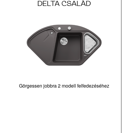
DELTA CSALÁD
Görgessen jobbra 2 modell felfedezéséhez
m
tá
|