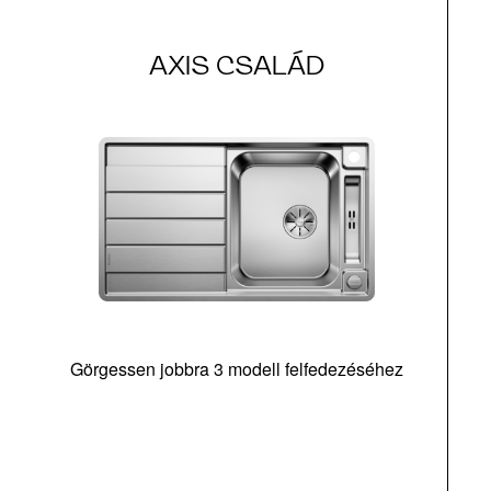
AXIS CSALÁD
Görgessen jobbra 3 modell felfedezéséhez
m
tá
|