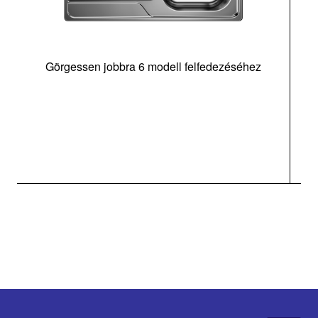
Görgessen jobbra 6 modell felfedezéséhez
m