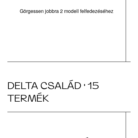
Görgessen jobbra 2 modell felfedezéséhez
m
DELTA CSALÁD · 15
TERMÉK