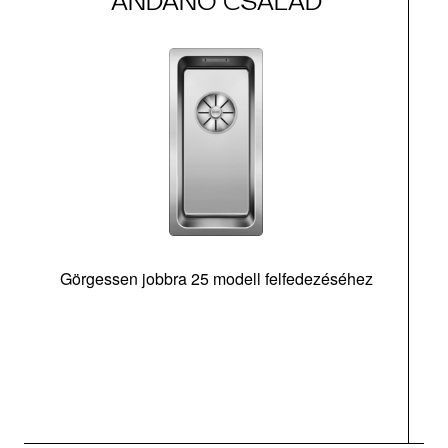
ANDANO CSALÁD
Görgessen jobbra 25 modell felfedezéséhez
m
v
M