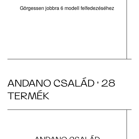
Görgessen jobbra 6 modell felfedezéséhez
m
tá
|
ANDANO CSALÁD · 28
TERMÉK