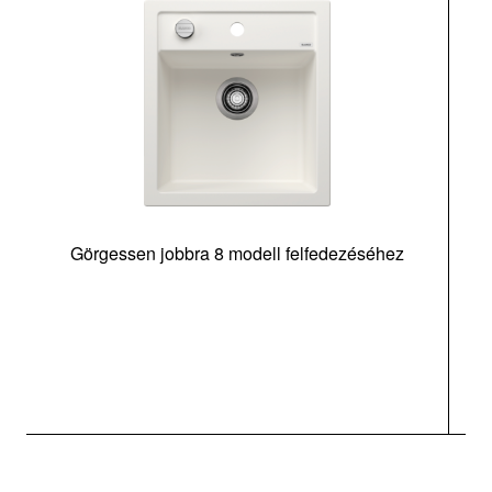
Görgessen jobbra 8 modell felfedezéséhez
m
t