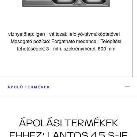
víznyelőlap: Igen
|
változat: lefolyó-távműködtetővel
|
Mosogató pozíció: Forgatható medence
|
Telepítési
lehetőségek: 3
|
min. szekrényméret: 800 mm
ÁPOLÓ TERMÉKEK
ÁPOLÁSI TERMÉKEK
EHHEZ: LANTOS 45 S-IF