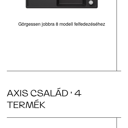
Görgessen jobbra 8 modell felfedezéséhez
l
AXIS CSALÁD · 4
TERMÉK