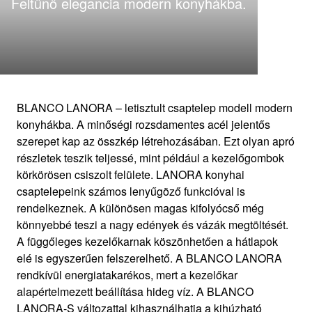
Feltűnő elegancia modern konyhákba.
1
0
/
BLANCO LANORA – letisztult csaptelep modell modern
konyhákba. A minőségi rozsdamentes acél jelentős
szerepet kap az összkép létrehozásában. Ezt olyan apró
részletek teszik teljessé, mint például a kezelőgombok
körkörösen csiszolt felülete. LANORA konyhai
csaptelepeink számos lenyűgöző funkcióval is
rendelkeznek. A különösen magas kifolyócső még
könnyebbé teszi a nagy edények és vázák megtöltését.
A függőleges kezelőkarnak köszönhetően a hátlapok
elé is egyszerűen felszerelhető. A BLANCO LANORA
rendkívül energiatakarékos, mert a kezelőkar
alapértelmezett beállítása hideg víz. A BLANCO
LANORA-S változattal kihasználhatja a kihúzható